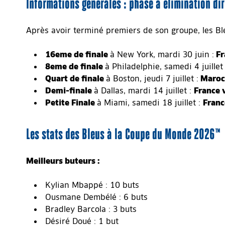
Informations générales : phase à élimination dir
Après avoir terminé premiers de son groupe, les Bl
16eme de finale
à New York, mardi 30 juin :
Fr
8eme de finale
à Philadelphie, samedi 4 juillet 
Quart de finale
à Boston, jeudi 7 juillet :
Maroc 
Demi-finale
à Dallas, mardi 14 juillet :
France 
Petite Finale
à Miami, samedi 18 juillet :
Franc
Les stats des Bleus à la Coupe du Monde 2026™
Meilleurs buteurs :
Kylian Mbappé : 10 buts
Ousmane Dembélé : 6 buts
Bradley Barcola : 3 buts
Désiré Doué : 1 but