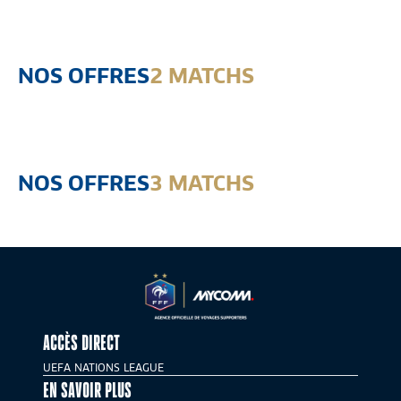
2 MATCHS : IRAK &
NOS OFFRES
2 MATCHS
NORVÈGE
3590
€
A partir de
INDISPONIBLE
NOS OFFRES
3 MATCHS
ACCÈS DIRECT
UEFA NATIONS LEAGUE
EN SAVOIR PLUS